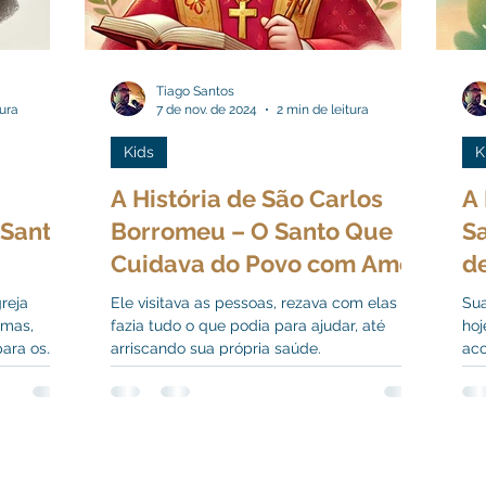
Tiago Santos
tura
7 de nov. de 2024
2 min de leitura
Kids
K
A História de São Carlos
A 
 Santa
Borromeu – O Santo Que
S
Cuidava do Povo com Amor
de
e Dedicação
reja
Ele visitava as pessoas, rezava com elas e
Sua
emas,
fazia tudo o que podia para ajudar, até
hoj
para os
arriscando sua própria saúde.
aco
em 