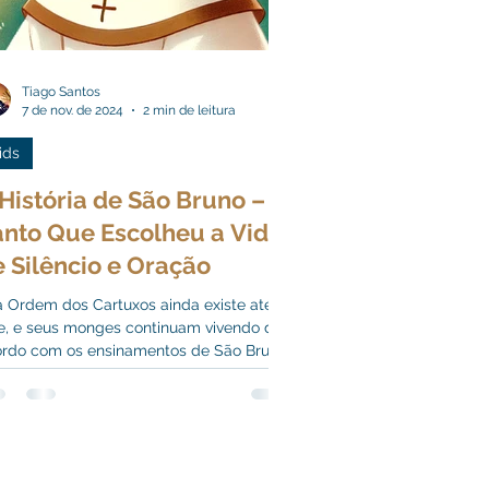
Tiago Santos
7 de nov. de 2024
2 min de leitura
ids
História de São Bruno – O
anto Que Escolheu a Vida
 Silêncio e Oração
 Ordem dos Cartuxos ainda existe até
e, e seus monges continuam vivendo de
rdo com os ensinamentos de São Bruno,
oração e paz.