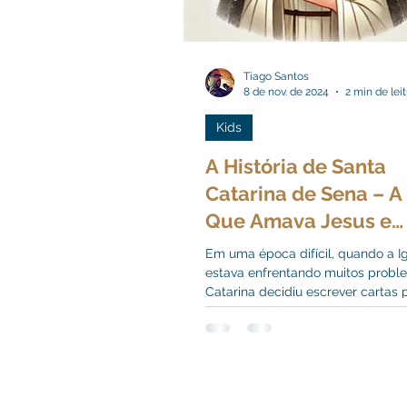
Tiago Santos
8 de nov. de 2024
2 min de lei
Kids
A História de Santa
Catarina de Sena – A
Que Amava Jesus e
Ajudava a Igreja
Em uma época difícil, quando a Ig
estava enfrentando muitos probl
Catarina decidiu escrever cartas 
líderes.